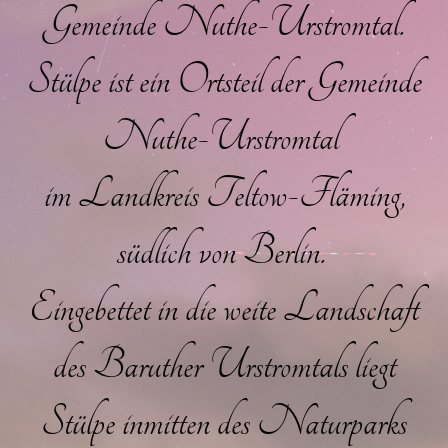
Gemeinde Nuthe-Urstromtal.
Stülpe ist ein Ortsteil der Gemeinde
Nuthe-Urstromtal
im Landkreis Teltow-Fläming,
südlich von Berlin.
Eingebettet in die weite Landschaft
des Baruther Urstromtals liegt
Stülpe inmitten des Naturparks