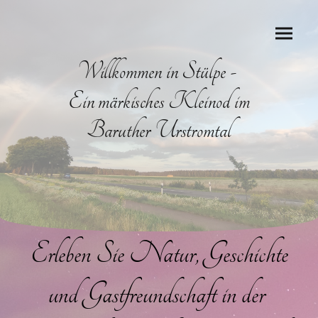
Willkommen in Stülpe -
Ein märkisches Kleinod im
Baruther Urstromtal
Erleben Sie Natur, Geschichte
und Gastfreundschaft in der